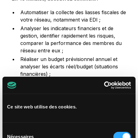
Automatiser la collecte des liasses fiscales de
votre réseau, notamment via EDI ;
Analyser les indicateurs financiers et de
gestion, identifier rapidement les risques,
comparer la performance des membres du
réseau entre eux ;
Réaliser un budget prévisionnel annuel et
analyser les écarts réel/budget (situations
financières) ;
Obtenir un prévisionnel de trésorerie fiable ;
Offrir à vos candidats à la franchise le
moyen de réaliser avec leur expert-
comptable, un Business Plan réaliste basé
Ce site web utilise des cookies.
sur les ratios du réseau.
Sélection
Nécessaires
du