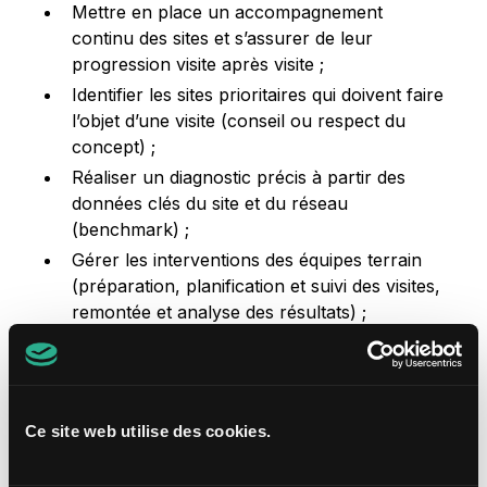
Mettre en place un accompagnement
continu des sites et s’assurer de leur
progression visite après visite ;
Identifier les sites prioritaires qui doivent faire
l’objet d’une visite (conseil ou respect du
concept) ;
Réaliser un diagnostic précis à partir des
données clés du site et du réseau
(benchmark) ;
Gérer les interventions des équipes terrain
(préparation, planification et suivi des visites,
remontée et analyse des résultats) ;
Créer des plans d’action et les piloter dans le
temps ;
Collecter les informations du site (contacts,
nombre employés, horaires, etc.) ;
Ce site web utilise des cookies.
Analyser l’information en provenance du
terrain (questionnaires, sondages et auto-