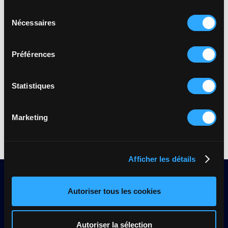
évaluations).
Sélection
Nécessaires
du
consentement
Préférences
Inscrivez-vous dès maintenant à nos prochains
Statistiques
évènements :
Marketing
Afficher les détails
Autoriser tous les cookies
Autoriser la sélection
Restez informé des mises à jour et des nouvelles