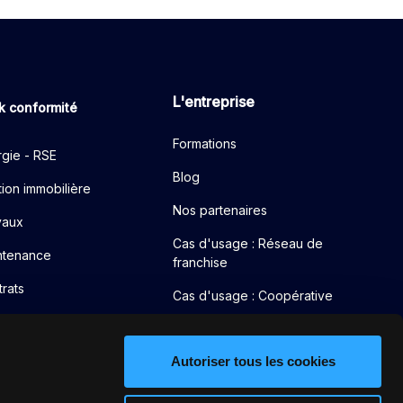
L'entreprise
k conformité
Formations
gie - RSE
Blog
ion immobilière
Nos partenaires
vaux
Cas d'usage : Réseau de
ntenance
franchise
rats
Cas d'usage : Coopérative
Cas d'usage : Réseau
intégré
Autoriser tous les cookies
Cas d'usage : Réseau mixte