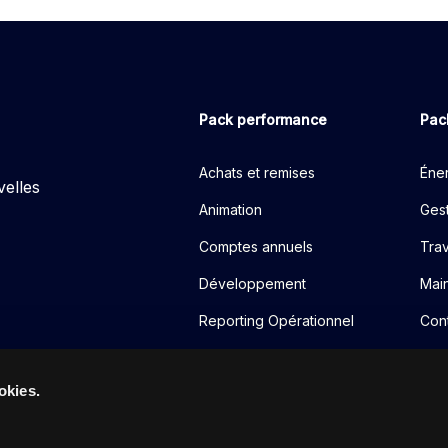
Pack performance
Pac
Achats et remises
Éner
velles
Animation
Gest
Comptes annuels
Tra
Développement
Mai
Reporting Opérationnel
Cont
Reporting financier
okies.
Redevance
Crédit management