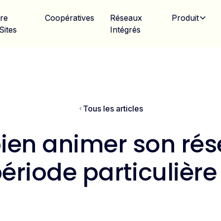
ire
Coopératives
Réseaux
Produit
Sites
Intégrés
Tous les articles
en animer son rése
ériode particulière