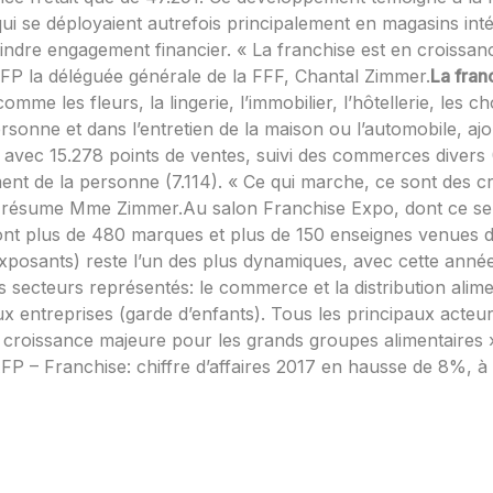
qui se déployaient autrefois principalement en magasins int
ndre engagement financier. « La franchise est en croissanc
l’AFP la déléguée générale de la FFF, Chantal Zimmer.
La fran
comme les fleurs, la lingerie, l’immobilier, l’hôtellerie, les
sonne et dans l’entretien de la maison ou l’automobile, ajo
, avec 15.278 points de ventes, suivi des commerces divers (
pement de la personne (7.114). « Ce qui marche, ce sont des 
 résume Mme Zimmer.Au salon Franchise Expo, dont ce sera
dont plus de 480 marques et plus de 150 enseignes venues d
xposants) reste l’un des plus dynamiques, avec cette anné
es secteurs représentés: le commerce et la distribution alime
aux entreprises (garde d’enfants). Tous les principaux acteurs
e croissance majeure pour les grands groupes alimentaires 
FP – Franchise: chiffre d’affaires 2017 en hausse de 8%, 