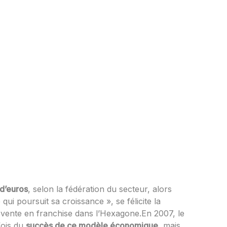
 d’euros
, selon la fédération du secteur, alors
ui poursuit sa croissance », se félicite la
e vente en franchise dans l’Hexagone.En 2007, le
fois du
succès de ce modèle économique
, mais