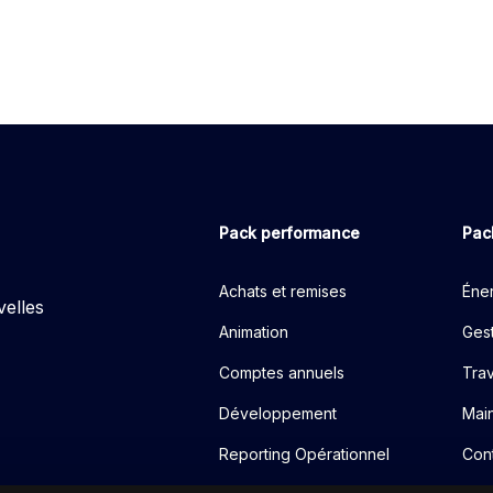
Pack performance
Pac
Achats et remises
Éner
velles
Animation
Gest
Comptes annuels
Tra
Développement
Mai
Reporting Opérationnel
Cont