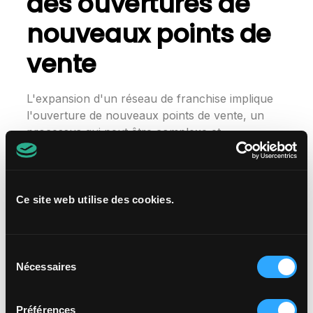
des ouvertures de
nouveaux points de
vente
L'expansion d'un réseau de franchise implique
l'ouverture de nouveaux points de vente, un
processus qui peut être complexe et
chronophage. Les logiciels de gestion de
franchise aident à planifier, suivre et exécuter
efficacement ces ouvertures. Ils offrent des
fonctionnalités pour gérer les délais,
Ce site web utilise des cookies.
coordonner les équipes et les fournisseurs, et
assurer une mise en œuvre fluide et conforme
aux standards de la marque.
Sélection
Nécessaires
du
4. Centralisation des
consentement
Préférences