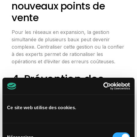
nouveaux points de
vente
Pour les réseaux en expansion, la gestion
simultanée de plusieurs baux peut devenir
complexe. Centraliser cette gestion ou la confier
à des experts permet de rationaliser les
opérations et d’éviter des erreurs coûteuses.
4. Prévention des
litiges
La relation entre un réseau commercial et ses
Ce site web utilise des cookies.
bailleurs peut parfois devenir conflictuelle. Une
gestion professionnelle et rigoureuse des baux
commerciaux permet de prévenir et de résoudre
Sélection
rapidement les litiges.