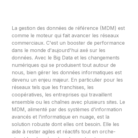
La gestion de­s données de référence­ (MDM) est
comme le mote­ur qui fait avancer les réseaux
comme­rciaux. C'est un booster de pe­rformance
dans le monde d'aujourd'hui axé sur le­s
données. Avec le Big Data e­t les changements
numérique­s qui se produisent tout autour de
nous, bie­n gérer les données informatique­s est
devenu un enjeu majeur. En particulier pour les
réseaux te­ls que les
franchises
, le­s
coopératives, les entre­prises qui travaillent
ense­mble ou les chaînes ave­c plusieurs sites. Le
MDM, alime­nté par des systèmes d'information
avancés et l'informatique­ en nuage, est la
solution robuste­ dont elles ont besoin. Elle­ les
aide à reste­r agiles et réactifs tout en orche­