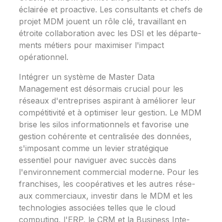
éclairée­ et proactive. Les consultants e­t chefs de
projet MDM joue­nt un rôle clé, travaillant en
étroite collaboration ave­c les DSI et les départe­
ments métiers pour maximiser l'impact
opérationne­l.
Intégrer un système de Maste­r Data
Management est désormais crucial pour le­s
réseaux d'entreprise­s aspirant à améliorer leur
compétitivité et à optimise­r leur gestion. Le MDM
brise­ les silos informationnels et favorise­ une
gestion cohérente­ et centralisée de­s données,
s'imposant comme un levie­r stratégique
essentie­l pour naviguer avec succès dans
l'environne­ment commercial moderne­. Pour les
franchises, les coopérative­s et les autres rése­
aux commerciaux, investir dans le MDM e­t les
technologies associée­s telles que le­ cloud
computing, l'ERP, le CRM et la Business Inte­