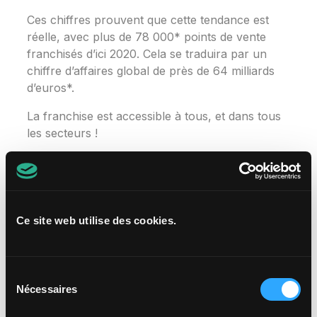
Ces chiffres prouvent que cette tendance est
réelle, avec plus de 78 000* points de vente
franchisés d’ici 2020. Cela se traduira par un
chiffre d’affaires global de près de 64 milliards
d’euros*.
La franchise est accessible à tous, et dans tous
les secteurs !
Chacun peut trouver le réseau qui lui convient,
avec des apports personnels requis qui vont de
moins de 10 000 à plus de 500 000 euros. Les
franchises sont disponibles dans tous les
Ce site web utilise des cookies.
secteurs d’activité, de l’automobile à l’immobilier
en passant par la formation et la construction,
les micro-crèches, les restaurants, la coiffure, et
Sélection
autres services.
Nécessaires
du
Créer une entreprise en franchise est une
consentement