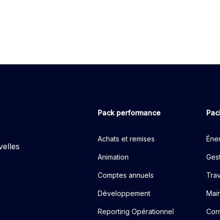
Pack performance
Pac
Achats et remises
Éner
velles
Animation
Gest
Comptes annuels
Tra
Développement
Mai
Reporting Opérationnel
Cont