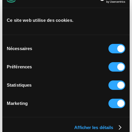
avec son réseau :
comment soutenir les
points de vente pour l’atteinte de leurs
objectifs. Prendre les bonnes décisions, en
Ce site web utilise des cookies.
s'appuyant sur les indices de performance
remontés du terrain.
Sélection
Nécessaires
Partage et harmonisation de l'expérience
du
client :
s’assurer de la bonne application des
consentement
concepts et faire circuler facilement
Préférences
l’information pour fédérer le réseau
Statistiques
L’animation de demain :
découvrez des
méthodes innovantes qui ont émergé après
la pandémie.
Marketing
Afficher les détails