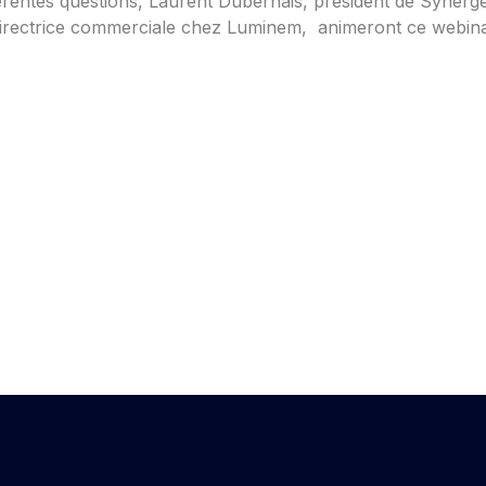
érentes questions, Laurent Dubernais, président de Syner
rectrice commerciale chez Luminem, animeront ce webinaire 