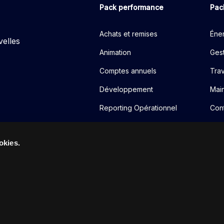
Pack performance
Pac
Achats et remises
Éner
velles
Animation
Gest
Comptes annuels
Tra
Développement
Mai
Reporting Opérationnel
Cont
Reporting financier
okies.
Redevance
Crédit management