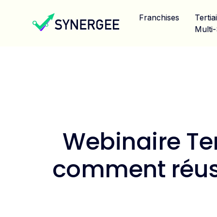
Franchises
Tertia
Multi-
Webinaire Ter
comment réuss