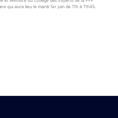
gee et Membre du Collège des Experts de la FFF
qui aura lieu le mardi 1er juin de 11h à 11h45.